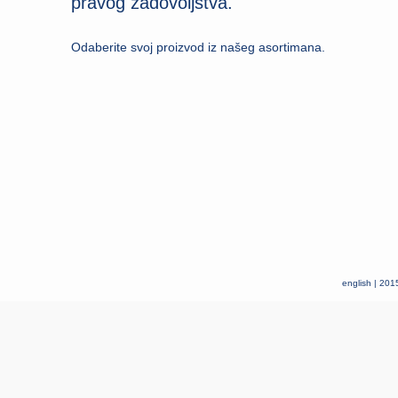
pravog zadovoljstva.
Odaberite svoj proizvod iz našeg asortimana.
english
|
2015